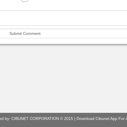
ed by:
CIBUNET CORPORATION
© 2015 |
Download Cibunet App For 